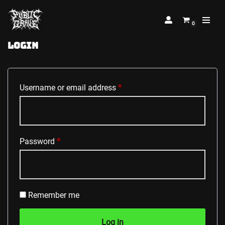
0
Skip
to
Login
content
Username or email address
*
Password
*
Remember me
Log in