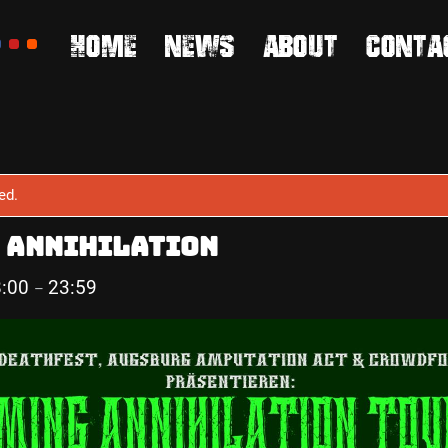
Home
News
About
Conta
ed.
 Annihilation
8:00
23:59
–