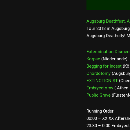
Augsburg Deathfest
,
A
Tour 2018 in Augsburg
Augsburg Deathcity! Mi
Extermination Disme
Korpse
(Niederlande)
Begging for Incest
(Köl
Chordotomy
(Augsburg
EXTINCTIONIST
(Chemn
Embryectomy
( Athen 
Public Grave
(Fürstenfe
Running Order:
00:00 – XX:XX Aftersh
23:30 – 0:00 Embryec