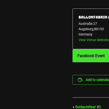
Ballonfabrik 
Austraße 27
Augsburg
,
86153
Germany
View Venue Website
Facebook Event
Add to calenda
«
Schlachtfest #2
Event