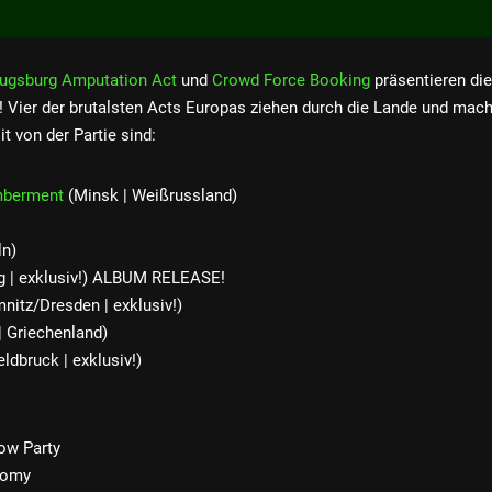
ugsburg Amputation Act
und
Crowd Force Booking
präsentieren di
! Vier der brutalsten Acts Europas ziehen durch die Lande und mach
t von der Partie sind:
mberment
(Minsk | Weißrussland)
n)
 | exklusiv!) ALBUM RELEASE!
itz/Dresden | exklusiv!)
| Griechenland)
ldbruck | exklusiv!)
ow Party
tomy