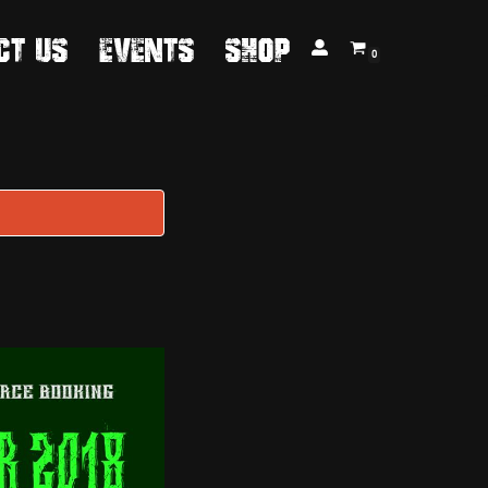
ct us
Events
Shop
0