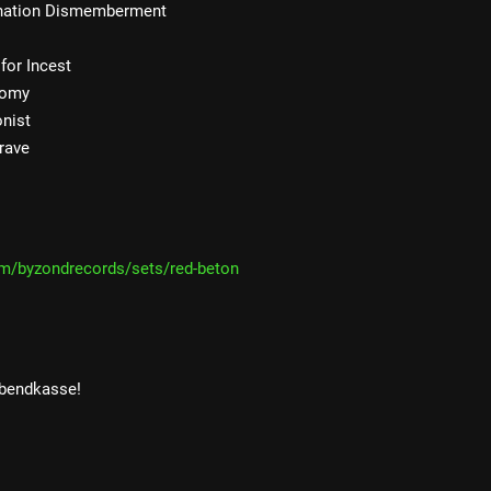
ination Dismemberment
for Incest
tomy
onist
rave
om/byzondrecords/sets/red-beton
Abendkasse!