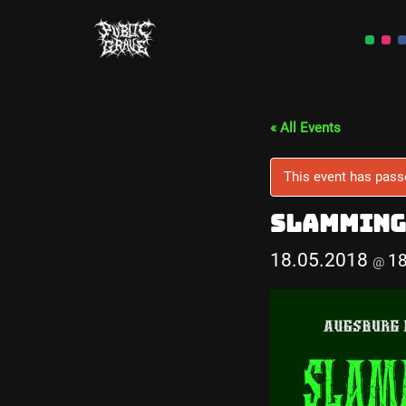
Skip
to
content
« All Events
This event has pass
Slamming
18.05.2018
1
@