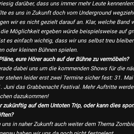
riesig darüber, dass uns immer mehr Leute kennenler
lte es uns in Zukunft doch vom Underground wegziehen
en wir es nicht gezielt darauf an. Klar, welche Band
 die Möglichkeit ergeben würde beispielsweise auf gr
st es einfach wichtig, dass wir uns selbst treu bleiben
en oder kleinen Bühnen spielen.
 Pläne, eure Hörer auch auf der Bühne zu vermöbeln?
gerade dabei uns um die kommenden Shows für die nä
 stehen leider erst zwei Termine sicher fest: 31. Mai
. Juni das Grabbenacht Festival. Mehr Auftritte werden
ochen dazukommen!
ihr zukünftig auf dem Untoten Trip, oder kann dies spon
iften?
n uns in naher Zukunft auch weiter dem Thema Zombi
genau haben wir uns da noch nicht festgelegt.