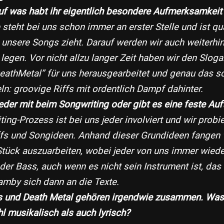
uf was habt ihr eigentlich besondere Aufmerksamkeit
 steht bei uns schon immer an erster Stelle und ist qua
l unsere Songs zieht. Darauf werden wir auch weiterhi
egen. Vor nicht allzu langer Zeit haben wir den Slog
thMetal” für uns herausgearbeitet und genau das so
n: groovige Riffs mit ordentlich Dampf dahinter.
jeder mit beim Songwriting oder gibt es eine feste Auf
ting-Prozess ist bei uns jeder involviert und wir prob
fs und Songideen. Anhand dieser Grundideen fangen w
Stück auszuarbeiten, wobei jeder von uns immer wiede
der Bass, auch wenn es nicht sein Instrument ist, das 
mby sich dann an die Texte.
s und Death Metal gehören irgendwie zusammen. Was 
l musikalisch als auch lyrisch?