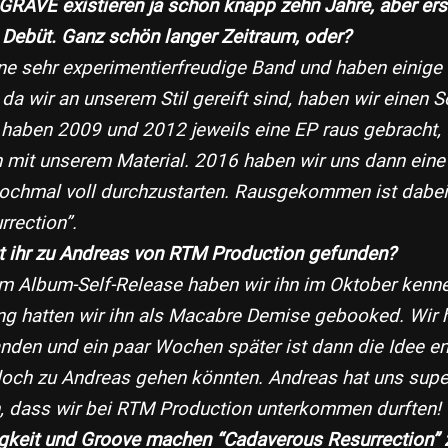
GRAVE existieren ja schon knapp zehn Jahre, aber erst j
 Debüt. Ganz schön langer Zeitraum, oder?
eine sehr experimentierfreudige Band und haben einig
 da wir an unserem Stil gereift sind, haben wir einen 
 haben 2009 und 2012 jeweils eine EP raus gebracht, 
n mit unserem Material. 2016 haben wir uns dann eine 
chmal voll durchzustarten. Rausgekommen ist dabei
rection”.
bt ihr zu Andreas von RTM Production gefunden?
em Album-Self-Release haben wir ihn im Oktober kenne
ng hatten wir ihn als Macabre Demise gebooked. Wir 
nden und ein paar Wochen später ist dann die Idee en
doch zu Andreas gehen könnten. Andreas hat uns super
oh, dass wir bei RTM Production unterkommen durften!
igkeit und Groove machen “Cadaverous Resurrection” z