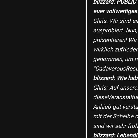
blizzard: PUBLIC 
euer vollwertiges
Chris: Wir sind 
ausprobiert. Nun,
präsentieren! Wir
wirklich zufriede
genommen, um no
“CadaverousResur
blizzard: Wie ha
Chris: Auf unser
dieseVeranstaltu
Anhieb gut versta
mit der Scheibe 
sind wir sehr fr
blizzard: Lebend