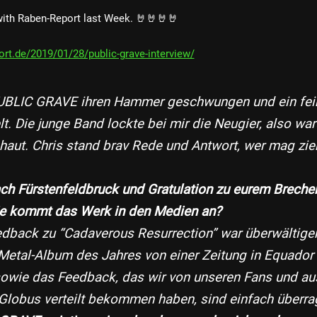
 with Raben-Report last Week. 🤘🤘🤘🤘
ort.de/2019/01/28/public-grave-interview/
PUBLIC GRAVE ihren Hammer geschwungen und ein fei
lt. Die junge Band lockte bei mir die Neugier, also wa
haut. Chris stand brav Rede und Antwort, wer mag zie
nach Fürstenfeldbruck und Gratulation zu eurem Brech
ie kommt das Werk in den Medien an?
edback zu “Cadaverous Resurrection” war überwältigen
etal-Album des Jahres von einer Zeitung in Equador 
sowie das Feedback, das wir von unseren Fans und a
Globus verteilt bekommen haben, sind einfach überra