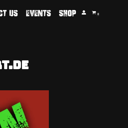
ct us
Events
Shop
0
t.de