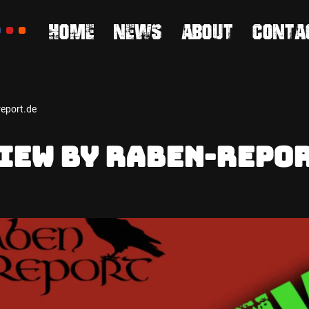
Home
News
About
Conta
report.de
iew by raben-repor