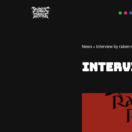
Skip
to
content
News
»
Interview by raben-
Interv