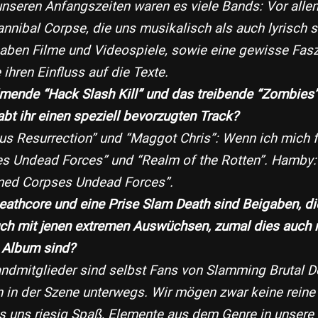
unseren Anfangszeiten waren es viele Bands: Vor allem 
annibal Corpse​, die uns musikalisch als auch lyrisch s
aben Filme und Videospiele, sowie eine gewisse Faszi
 ihren Einfluss auf die Texte.
mende “Hack Slash Kill” und das treibende “Zombies”
abt ihr einen speziell bevorzugten Track?
us Resurrection” und “Maggot Chris”: Wenn ich mich 
 Undead Forces” und “Realm of the Rotten”. Hamby: 
umed Corpses Undead Forces”.
eathcore und eine Prise Slam Death sind Beigaben, di
ch mit jenen extremen Auswüchsen, zumal dies auch 
 Album sind?
Bandmitglieder sind selbst Fans von Slamming Brutal 
n in der Szene unterwegs. Wir mögen zwar keine reine
 uns riesig Spaß, Elemente aus dem Genre in unsere